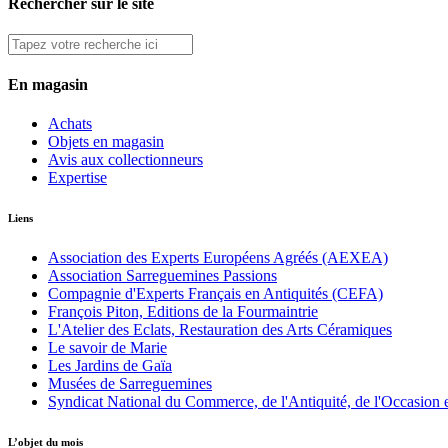
Rechercher sur le site
En magasin
Achats
Objets en magasin
Avis aux collectionneurs
Expertise
Liens
Association des Experts Européens Agréés (AEXEA)
Association Sarreguemines Passions
Compagnie d'Experts Français en Antiquités (CEFA)
François Piton, Editions de la Fourmaintrie
L'Atelier des Eclats, Restauration des Arts Céramiques
Le savoir de Marie
Les Jardins de Gaïa
Musées de Sarreguemines
Syndicat National du Commerce, de l'Antiquité, de l'Occasion e
L’objet du mois